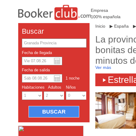
Empresa
100% española
Inicio
▶
España
Buscar
La provin
bonitas de
Fecha de llegada
minutos d
Dolar americano
English
Ver más
calas, ba
Fecha de salida
Yuan chino
Estrell
1
noche
Castel de
Habitaciones
Adultos
Niños
Granadino
región es
por la Si
sur y al 
esquiar (