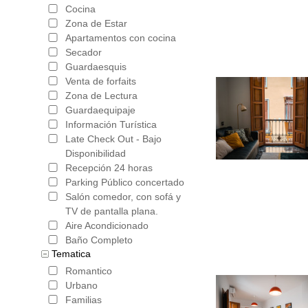
Semana Sa
Cocina
Zona de Estar
al oeste d
Apartamentos con cocina
Salobreña
Secador
Guardaesquis
este de M
Venta de forfaits
Zona de Lectura
extienden 
Guardaequipaje
Alpujarra
Información Turística
Late Check Out - Bajo
a lo largo
Disponibilidad
Recepción 24 horas
alrededor
Parking Público concertado
blanco en 
Salón comedor, con sofá y
TV de pantalla plana.
el que lo
Aire Acondicionado
Baño Completo
poco rast
Tematica
que la ig
Romantico
Urbano
Jubar). Lo
Familias