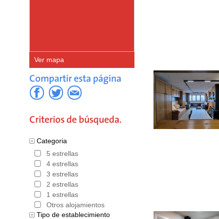
hora por 
También s
Península
Ver mapa
rutas en l
Compartir esta página
Andalucía
flamenco 
ser bastan
Criterios de búsqueda.
mucho tra
Categoria
realizar 
5 estrellas
4 estrellas
normalmen
3 estrellas
sitio más
2 estrellas
1 estrellas
destacado
Otros alojamientos
Tipo de establecimiento