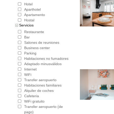
con frecu
Hotel
al resto d
Aparthotel
Apartamento
se merece
Hostal
Servicios
de Alhamb
Restaurante
agradable 
Bar
Salones de reuniones
está la Ca
Business center
Albaicín,
Parking
Habitaciones no fumadores
pequeñas 
Adaptado minusválidos
Internet
la Alhamb
WiFi
para vivir
Transfer aeropuerto
Habitaciones familiares
un montón
Alquiler de coches
Cafeteria
asocia co
WiFi gratuito
él. Al igu
Transfer aeropuerto (de
pago)