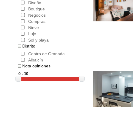
son los "
Diseño
Boutique
, posible
Negocios
Compras
seco aire
Nieve
del libro
Lujo
Sol y playa
ir más all
Distrito
Centro de Granada
más marav
Albaicín
Reserva l
Nota opiniones
Granada
de hotele
garantiza
de Grana
un descue
adicional,