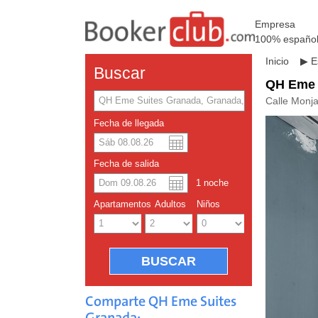
Empresa
100% españo
Inicio
▶
E
Buscar
QH Eme 
Calle Monj
Fecha de llegada
Dolar a
Englis
Fecha de salida
1
noche
Yuan ch
Apartamentos
Adultos
Niños
Comparte QH Eme Suites
Granada: