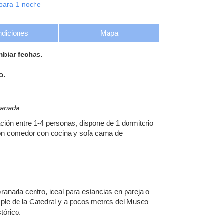
para
1
noche
diciones
Mapa
mbiar fechas.
o.
Granada
ón entre 1-4 personas, dispone de 1 dormitorio
ón comedor con cocina y sofa cama de
ranada centro, ideal para estancias en pareja o
a pie de la Catedral y a pocos metros del Museo
tórico.