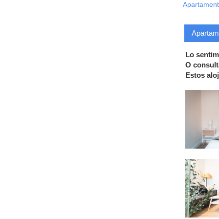
Apartament
Apartame
Lo sentim
O consult
Estos alo