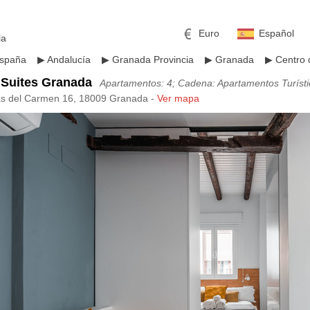
Euro
Español
la
spaña
▶
Andalucía
▶
Granada Provincia
▶
Granada
▶
Centro
Suites Granada
Apartamentos: 4; Cadena: Apartamentos Turíst
as del Carmen 16, 18009 Granada -
Ver mapa
mericano
h
Libra esterlina
Rublo ruso
ino
Yen japonés
Peso mexicano