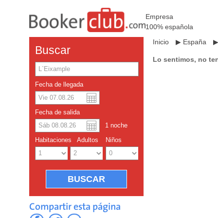
Empresa
100% española
Inicio
▶
España
Buscar
Lo sentimos, no te
Fecha de llegada
Dolar americano
English
Fecha de salida
Yuan chino
1
noche
Habitaciones
Adultos
Niños
Compartir esta página