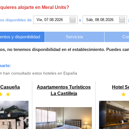
uieres alojarte en Meral Units?
os disponibles de
a
ntos y disponibilidad
Servicios
Con
os, no tenemos disponibilidad en el establecimiento. Puedes ca
sarte:
én han consultado estos hoteles en España
a Casueña
Apartamentos Turísticos
Hotel S
★ ★
★
La Castilleja