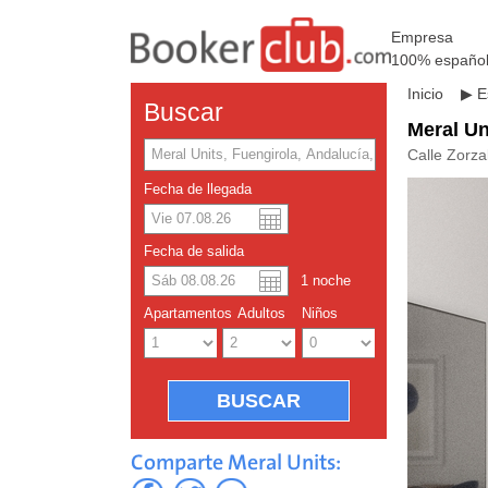
Empresa
100% españo
Inicio
▶
E
Buscar
Meral Un
Calle Zorza
Fecha de llegada
Dolar a
Englis
Fecha de salida
1
noche
Yuan ch
Apartamentos
Adultos
Niños
Comparte Meral Units: