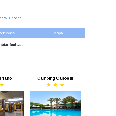
para
1
noche
diciones
Mapa
mbiar fechas.
errano
Camping Carlos III
 ★
★ ★ ★