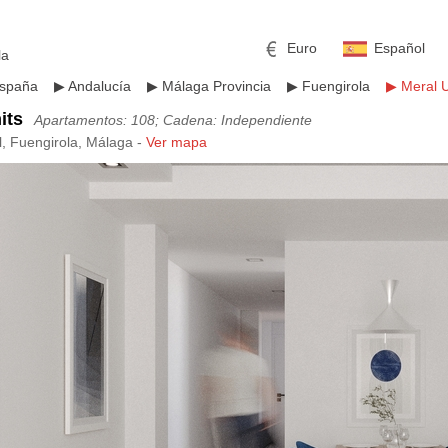
Euro
Español
la
spaña
▶
Andalucía
▶
Málaga Provincia
▶
Fuengirola
▶
Meral U
its
Apartamentos: 108; Cadena: Independiente
l, Fuengirola, Málaga -
Ver mapa
mericano
h
Libra esterlina
Rublo ruso
ino
Yen japonés
Peso mexicano