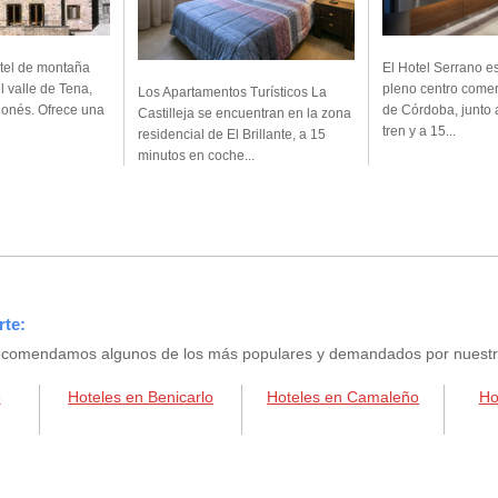
tel de montaña
El Hotel Serrano e
l valle de Tena,
pleno centro comer
Los Apartamentos Turísticos La
gonés. Ofrece una
de Córdoba, junto 
Castilleja se encuentran en la zona
tren y a 15...
residencial de El Brillante, a 15
minutos en coche...
rte:
e recomendamos algunos de los más populares y demandados por nuestros
é
Hoteles en Benicarlo
Hoteles en Camaleño
Ho