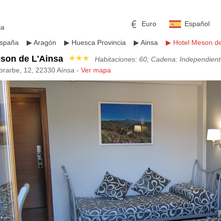
Euro
Español
la
spaña
▶
Aragón
▶
Huesca Provincia
▶
Ainsa
▶
Hotel Meson de
son de L'Ainsa
★★★
Habitaciones: 60; Cadena: Independien
brarbe, 12, 22330 Aínsa -
Ver mapa
mericano
h
Libra esterlina
Rublo ruso
ino
Yen japonés
Peso mexicano