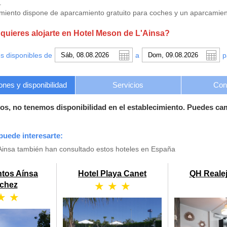
.
imiento dispone de aparcamiento gratuito para coches y un aparcamient
uieres alojarte en Hotel Meson de L'Ainsa?
s disponibles de
a
p
ones y disponibilidad
Servicios
Con
os, no tenemos disponibilidad en el establecimiento. Puedes ca
puede interesarte:
Ainsa también han consultado estos hoteles en España
ntos Aínsa
Hotel Playa Canet
QH Realej
★ ★ ★
chez
★ ★