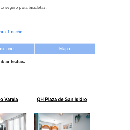
o seguro para bicicletas.
ara
1
noche
diciones
Mapa
mbiar fechas.
o Varela
QH Plaza de San Isidro