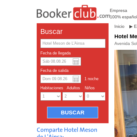
Empresa
100% españo
Inicio
▶
E
Buscar
Hotel Me
Avenida So
Fecha de llegada
Dolar a
Englis
Fecha de salida
1
noche
Yuan ch
Habitaciones
Adultos
Niños
Comparte Hotel Meson
de L'Ainsa: