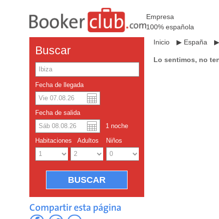
Empresa
100% española
Inicio
▶
España
Buscar
Lo sentimos, no te
Fecha de llegada
Dolar americano
English
Fecha de salida
Yuan chino
1
noche
Habitaciones
Adultos
Niños
Compartir esta página