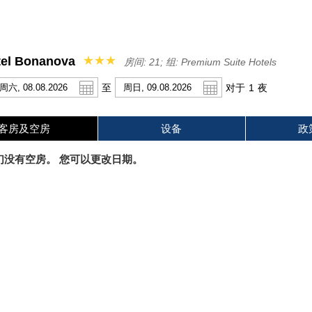
tel Bonanova
★★★
房间: 21; 组: Premium Suite Hotels
至
对于
1
夜
客房及空房
设备
政
l
英镑
English
俄罗斯卢布
Français
们没有空房。 您可以更改日期。
元
日圆
墨西哥比索
h
Italiano
Русский