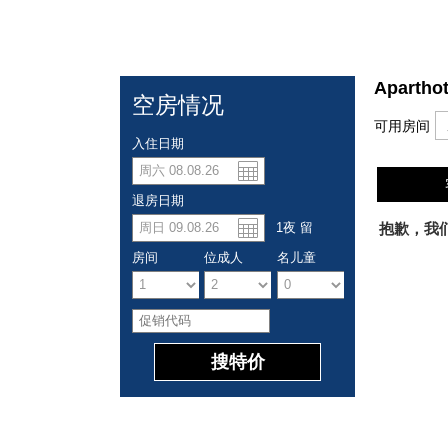
Apartho
空房情况
可用房间
入住日期
退房日期
美元
Españo
抱歉，我
1
夜
留
房间
位成人
名儿童
人民币
Deutsc