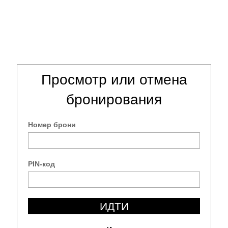
Просмотр или отмена
бронирования
l
English
Français
Номер брони
Е-мэйл
h
Italiano
中文
PIN-код
Введите код изображения
ИДТИ
ОТПРАВИТЬ