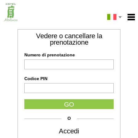
English
Inizio
Vedere o cancellare la
Email
Español
Servizi
prenotazione
Condizioni
Français
Numero di prenotazione
Mappa
La mia prenotazione
Digitare il codice dell'immagine
Codice PIN
INVIARE
GO
O
Accedi