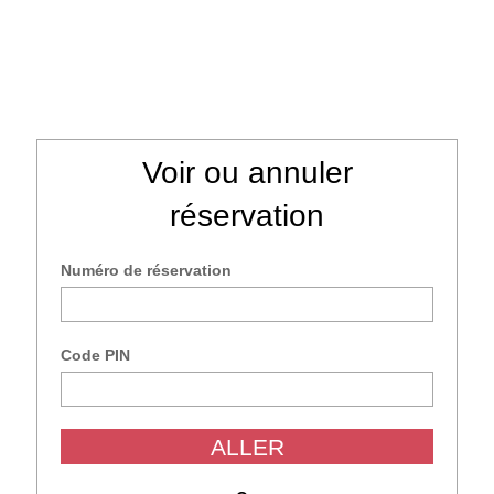
Voir ou annuler
réservation
l
English
Català
Numéro de réservation
Adresse e-mail
Code PIN
Tapez le code de l'image
ALLER
ENVOYER