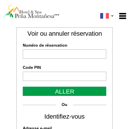
English
Accueil
Voir ou annuler réservation
Email
Services
Español
Numéro de réservation
Conditions
Carte
Ma réservation
Code PIN
Tapez le code de l'image
ALLER
ENVOYER
Ou
Identifiez-vous
Adresse e-mail