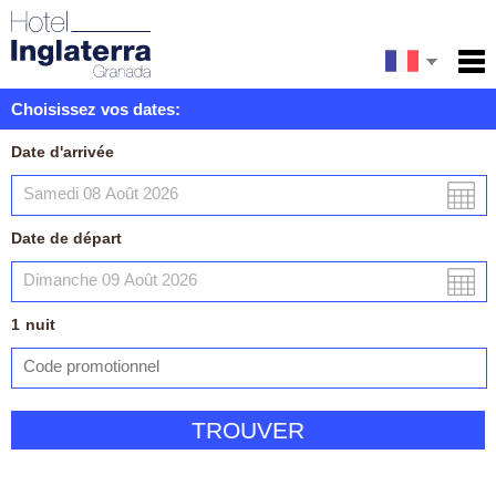
English
Accueil
Choisissez vos dates:
Services
Español
Date d'arrivée
Conditions
Carte
Date de départ
Ma réservation
1
nuit