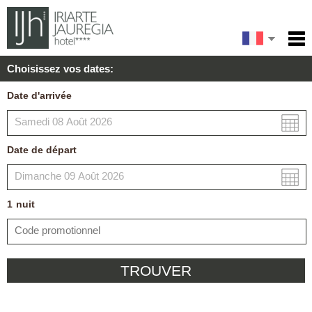
English
Accueil
Choisissez vos dates:
Services
Español
Date d'arrivée
Conditions
Carte
Date de départ
Ma réservation
1
nuit