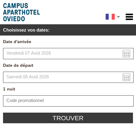
English
Accueil
Choisissez vos dates:
Services
Español
Date d'arrivée
Conditions
Carte
Date de départ
Ma réservation
1
nuit