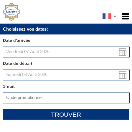
English
Accueil
Choisissez vos dates:
Services
Español
Date d'arrivée
Conditions
Carte
Date de départ
Ma réservation
1
nuit