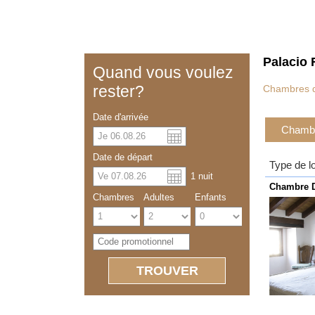
Palacio 
Quand vous voulez
rester?
Chambres d
Date d'arrivée
Chambre
US dolla
Españo
Date de départ
Type de 
1
nuit
Chinese
Chambre D
Chambres
Adultes
Enfants