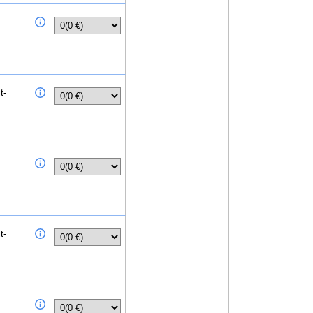
t-
t-