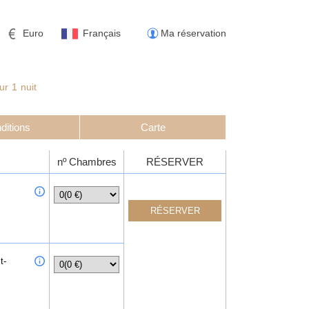
Euro
Français
Ma réservation
ur
1
nuit
ditions
Carte
nº Chambres
RÉSERVER
t-