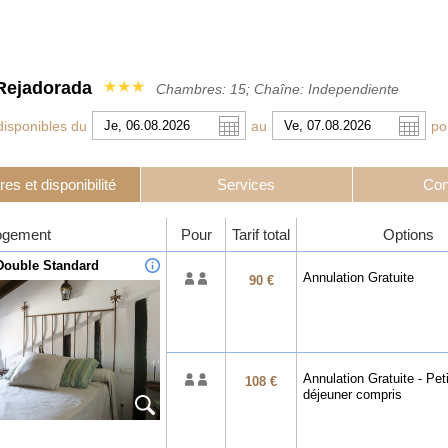
Rejadorada
★★★
Chambres: 15; Chaîne: Independiente
isponibles du
au
po
s et disponibilité
Services
Con
r
l
Pound sterling
English
Russian Ruble
Português
logement
Pour
Tarif total
Options
 Yuan
Japanese Yen
Mexican Peso
ouble Standard
Annulation Gratuite
90 €
Annulation Gratuite - Peti
108 €
déjeuner compris