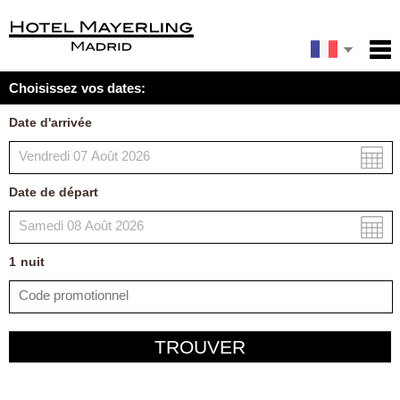
English
Accueil
Choisissez vos dates:
Services
Español
Date d'arrivée
Conditions
Italiano
Carte
Date de départ
Ma réservation
1
nuit