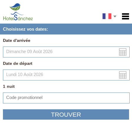
English
Accueil
Choisissez vos dates:
Services
Español
Date d'arrivée
Conditions
Carte
Date de départ
Ma réservation
1
nuit