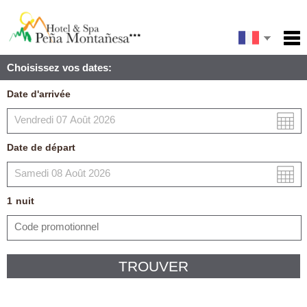
English
Accueil
Choisissez vos dates:
Services
Español
Date d'arrivée
Conditions
Carte
Date de départ
Ma réservation
1
nuit