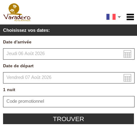
English
Accueil
Choisissez vos dates:
Services
Español
Date d'arrivée
Conditions
Carte
Date de départ
Ma réservation
1
nuit