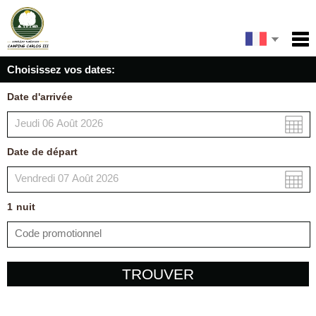
English
Accueil
Choisissez vos dates:
Services
Español
Date d'arrivée
Conditions
Carte
Date de départ
Ma réservation
1
nuit