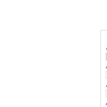
Dolar americano
English
Yuan chino