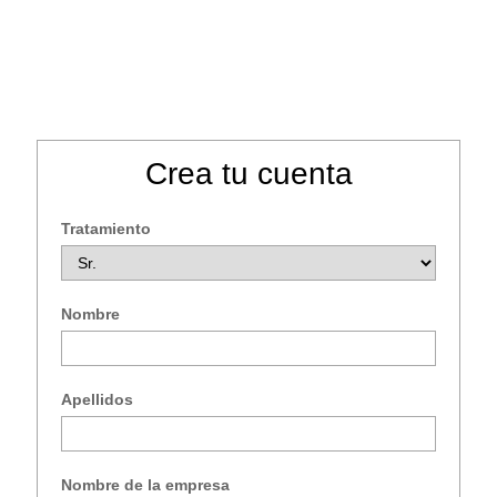
Crea tu cuenta
Tratamiento
mericano
h
Libra esterlina
Français
Rublo ruso
ino
Yen japonés
Peso mexicano
Nombre
Apellidos
Nombre de la empresa