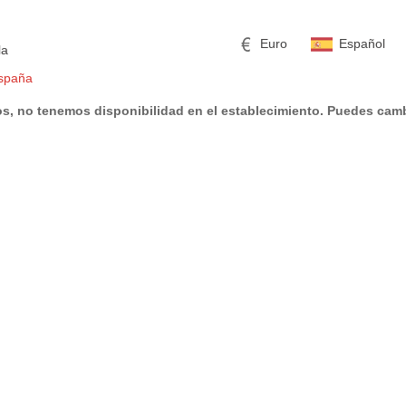
Euro
Español
la
spaña
s, no tenemos disponibilidad en el establecimiento. Puedes camb
mericano
h
Libra esterlina
Rublo ruso
ino
Yen japonés
Peso mexicano