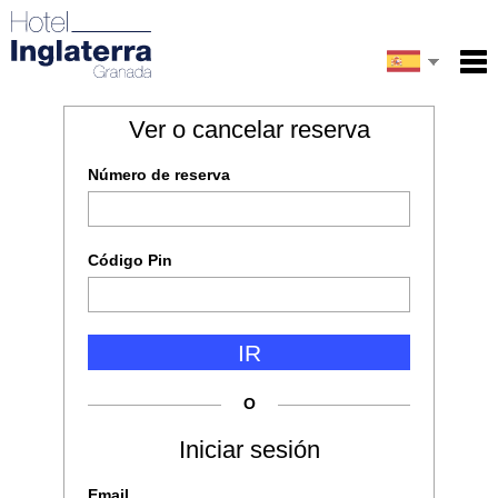
English
Inicio
Ver o cancelar reserva
Email
Servicios
Français
Número de reserva
Condiciones
Mapa
Mi reserva
Código Pin
Escribe el código de la imagen
IR
ENVIAR
O
Iniciar sesión
Email