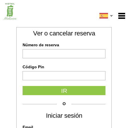
English
Inicio
Ver o cancelar reserva
Email
Servicios
Français
Número de reserva
Condiciones
Italiano
Mapa
Mi reserva
Código Pin
Escribe el código de la imagen
IR
ENVIAR
O
Iniciar sesión
Email