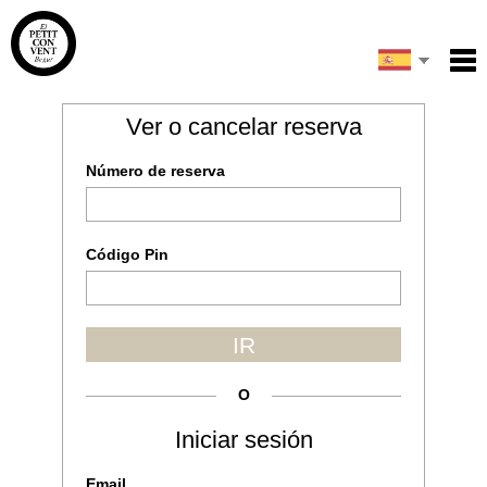
English
Inicio
Ver o cancelar reserva
Email
Servicios
Français
Número de reserva
Condiciones
Català
Mapa
Mi reserva
Código Pin
Escribe el código de la imagen
IR
ENVIAR
O
Iniciar sesión
Email