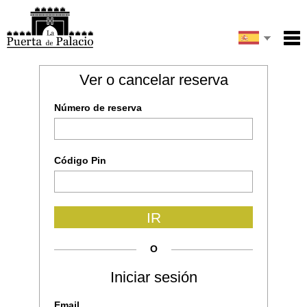
English
Inicio
Ver o cancelar reserva
Email
Servicios
Français
Número de reserva
Condiciones
Mapa
Mi reserva
Código Pin
Escribe el código de la imagen
IR
ENVIAR
O
Iniciar sesión
Email