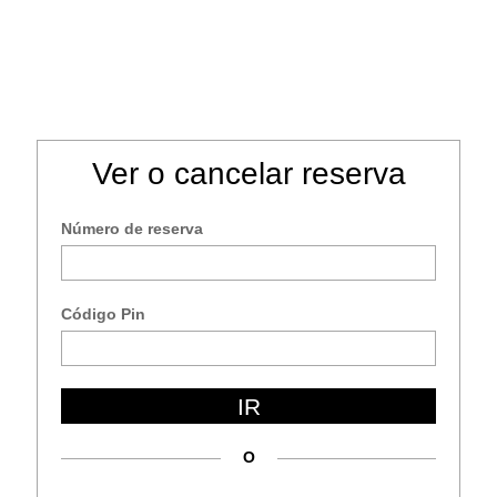
Ver o cancelar reserva
Número de reserva
h
Français
Email
Código Pin
Escribe el código de la imagen
IR
O
ENVIAR