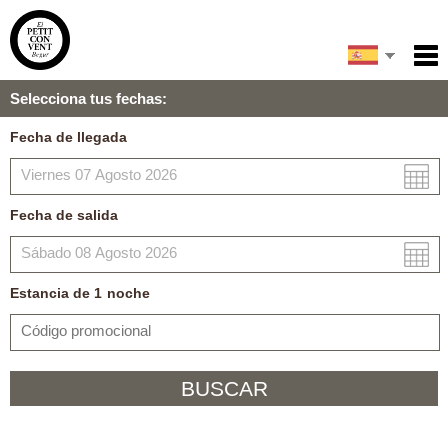
English
Inicio
Selecciona tus fechas:
Servicios
Français
Fecha de llegada
Condiciones
Català
Mapa
Fecha de salida
Mi reserva
Estancia de
1
noche