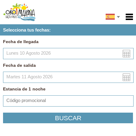
English
Inicio
Selecciona tus fechas:
Servicios
Français
Fecha de llegada
Condiciones
Mapa
Fecha de salida
Mi reserva
Estancia de
1
noche