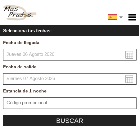
English
Inicio
Selecciona tus fechas:
Servicios
Català
Fecha de llegada
Condiciones
Mapa
Fecha de salida
Mi reserva
Estancia de
1
noche