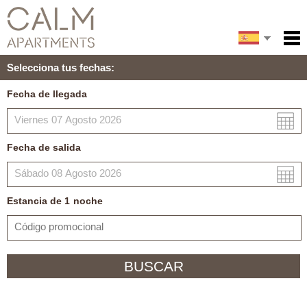
English
Inicio
Selecciona tus fechas:
Servicios
Français
Fecha de llegada
Condiciones
Mapa
Fecha de salida
Mi reserva
Estancia de
1
noche