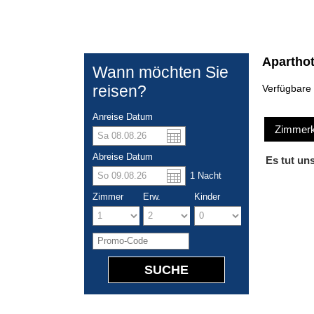
Apartho
Wann möchten Sie
reisen?
Verfügbare
Anreise Datum
Zimmerka
US dolla
Españo
Abreise Datum
Es tut uns
1
Nacht
Chinese
Italian
Zimmer
Erw.
Kinder