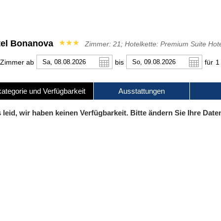
tel Bonanova
★★★
Zimmer: 21; Hotelkette: Premium Suite Hot
 Zimmer ab
bis
für
1
tegorie und Verfügbarkeit
Ausstattungen
r
l
Pound sterling
English
Russian Ruble
Français
 leid, wir haben keinen Verfügbarkeit. Bitte ändern Sie Ihre Date
 Yuan
Japanese Yen
Mexican Peso
o
Русский
中文