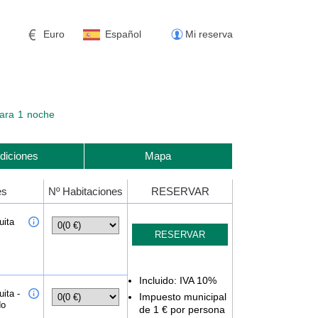
Euro
Español
Mi reserva
ara
1
noche
diciones
Mapa
es
Nº Habitaciones
RESERVAR
uita
Incluido: IVA 10%
ita -
Impuesto municipal
do
de 1 € por persona