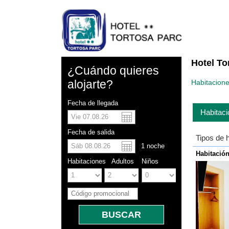
Hotel To
¿Cuándo quieres
alojarte?
Habitacione
Fecha de llegada
Habitaci
Dolar a
Englis
Fecha de salida
Yuan ch
Tipos de 
1
noche
Habitación
Habitaciones
Adultos
Niños