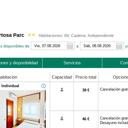
rtosa Parc
★★
Habitaciones: 84; Cadena: Independiente
s disponibles de
a
p
ones y disponibilidad
Servicios
Con
mericano
h
Libra esterlina
Français
Rublo ruso
Català
ino
Yen japonés
Peso mexicano
habitación
Capacidad
Precio total
Opcion
 Individual
Cancelación grat
38 €
Cancelación gratu
46 €
Desayuno inclui