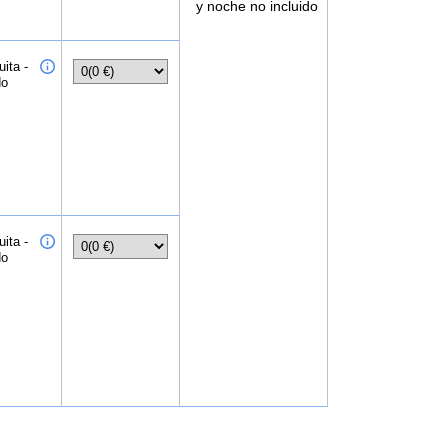
y noche no incluido
ita -
do
ita -
do