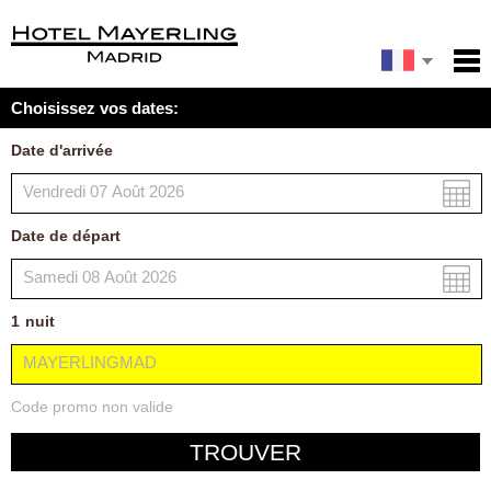
English
Accueil
Choisissez vos dates:
Services
Español
Date d'arrivée
Conditions
Italiano
Carte
Date de départ
Ma réservation
1
nuit
Code promo non valide