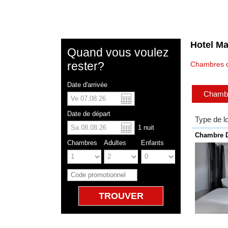
Hotel Ma
Quand vous voulez
rester?
Chambres d
Date d'arrivée
Chambre
US dolla
Españo
Date de départ
Type de 
1
nuit
Chinese
Chambre D
Chambres
Adultes
Enfants