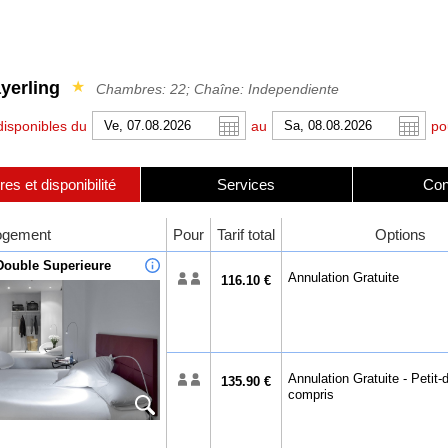
yerling
★
Chambres: 22; Chaîne: Independiente
isponibles du
au
po
s et disponibilité
Services
Con
r
l
Pound sterling
English
Russian Ruble
Italiano
logement
Pour
Tarif total
Options
 Yuan
Japanese Yen
Mexican Peso
ouble Superieure
Annulation Gratuite
116.10 €
Annulation Gratuite - Petit-
135.90 €
compris