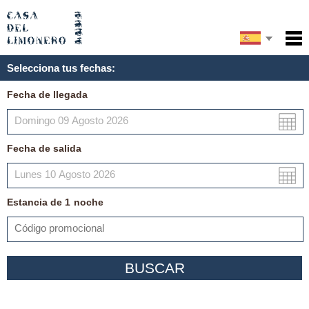
English
Inicio
Selecciona tus fechas:
Servicios
Français
Fecha de llegada
Condiciones
Mapa
Fecha de salida
Mi reserva
Estancia de
1
noche