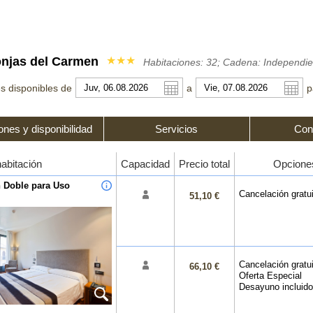
onjas del Carmen
★★★
Habitaciones: 32; Cadena: Independie
s disponibles de
a
p
ones y disponibilidad
Servicios
Con
mericano
h
Libra esterlina
Français
Rublo ruso
한국어
habitación
Capacidad
Precio total
Opcione
ino
Yen japonés
Peso mexicano
n Doble para Uso
Cancelación gratu
51,10 €
Cancelación gratui
66,10 €
Oferta Especial
Desayuno incluido