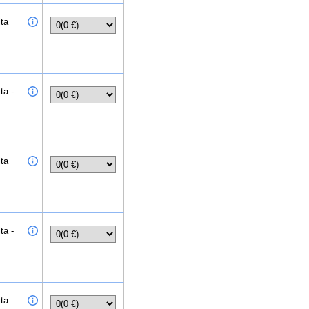
ita
ta -
ita
ta -
ita