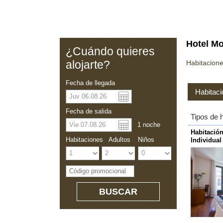
Hotel M
¿Cuándo quieres
alojarte?
Habitacione
Fecha de llegada
Habitaci
Dolar a
Englis
Fecha de salida
Tipos de 
1
noche
Yuan ch
Habitació
Individual
Habitaciones
Adultos
Niños