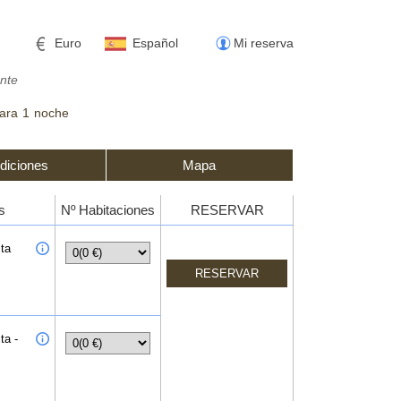
Euro
Español
Mi reserva
nte
ara
1
noche
diciones
Mapa
s
Nº Habitaciones
RESERVAR
ita
ta -