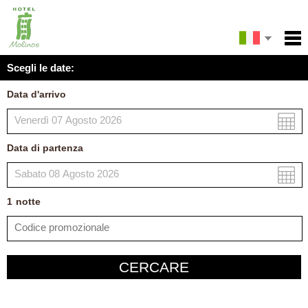
English
Inizio
Scegli le date:
Español
Servizi
Data d'arrivo
Condizioni
Français
Mappa
Data di partenza
La mia prenotazione
1
nott
e