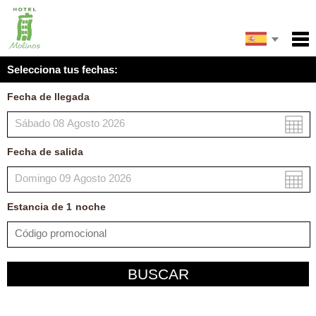
English
Inicio
Selecciona tus fechas:
Servicios
Français
Fecha de llegada
Condiciones
Italiano
Mapa
Fecha de salida
Mi reserva
Estancia de
1
noche