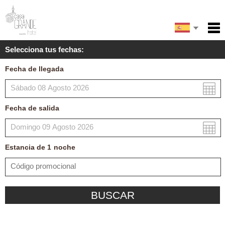
English
Inicio
Selecciona tus fechas:
Servicios
Français
Fecha de llegada
Condiciones
Mapa
Fecha de salida
Mi reserva
Estancia de
1
noche