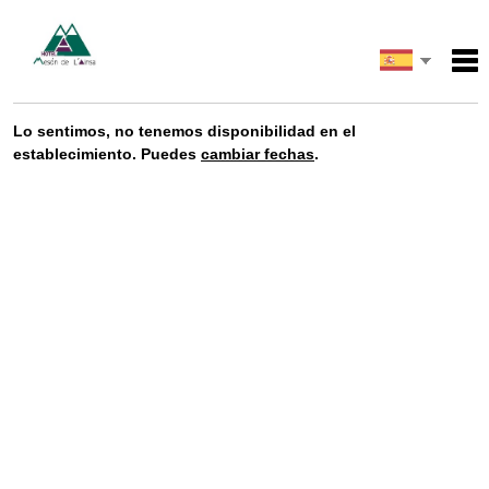
English
Inicio
Lo sentimos, no tenemos disponibilidad en el
Servicios
Français
establecimiento. Puedes
cambiar fechas
.
Condiciones
Mapa
Mi reserva