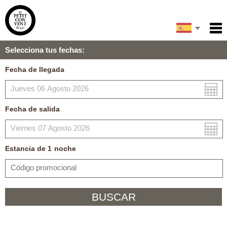
English
Inicio
Selecciona tus fechas:
Servicios
Français
Fecha de llegada
Condiciones
Català
Mapa
Fecha de salida
Mi reserva
Estancia de
1
noche