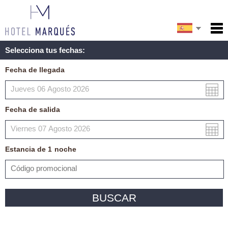
English
Inicio
Selecciona tus fechas:
Servicios
Français
Fecha de llegada
Condiciones
Mapa
Fecha de salida
Mi reserva
Estancia de
1
noche