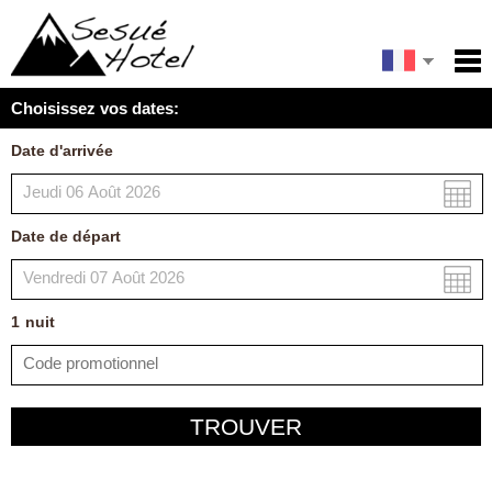
English
Accueil
Choisissez vos dates:
Services
Español
Date d'arrivée
Conditions
Carte
Date de départ
Ma réservation
1
nuit