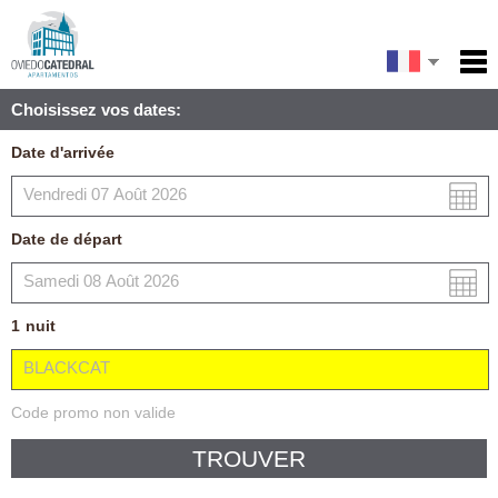
English
Accueil
Choisissez vos dates:
Services
Español
Date d'arrivée
Conditions
Carte
Date de départ
Ma réservation
1
nuit
Code promo non valide