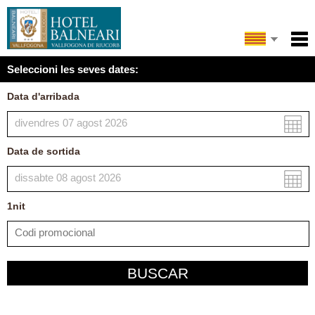
English
Inici
Seleccioni les seves dates:
Español
Serveis
Data d'arribada
Condiciones
Mapa
Data de sortida
La meva reserva
1
nit